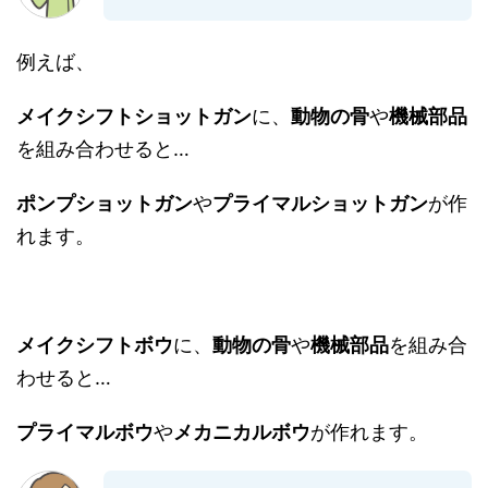
例えば、
メイクシフトショットガン
に、
動物の骨
や
機械部品
を組み合わせると…
ポンプショットガン
や
プライマルショットガン
が作
れます。
メイクシフトボウ
に、
動物の骨
や
機械部品
を組み合
わせると…
プライマルボウ
や
メカニカルボウ
が作れます。