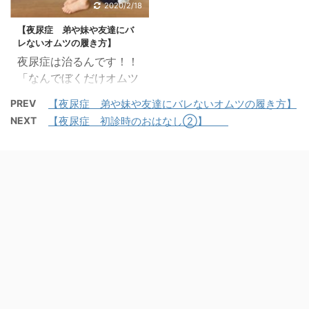
のか、 医学用語とともに
2020/2/18
とった私は、 ...
明していきたいと思いま
長男の体験も交えながら
【夜尿症 弟や妹や友達にバ
す。 ★【夜尿症につい
分かりやすく説明してい
レないオムツの履き方】
て Q&A①】 ★【夜尿症
きたいと思います。
夜尿症は治るんです！！
について Q&A②】
①夜尿症って何だろ
「なんでぼくだけオムツ
★【夜尿症について
う？ 夜間就寝中のおも
なの？」 小2長男 夜尿症
Q&A③】はこちら。
PREV
【夜尿症 弟や妹や友達にバレないオムツの履き方】
らしのことを 5歳未満だ
完治までの全記録ブログ
夜尿症 アラーム療法 ピ
と「おねしょ」と言い、
NEXT
【夜尿症 初診時のおはなし②】
★当時小2の長男に感じ
スコールを借りてみた
5歳以降だとおねしょを
た違和感 ★夜尿症と診
よ！ 初回の受診時に
医学用語で「夜尿」と言
断されてからの治療につ
「膀胱型の夜尿症」と診
います。 5 ...
いてはこちら。 子ども
断された当時小２の長
にだってプライドがあ
男。 ...
る！弟や妹にオムツだっ
てバレたくない！！ やっ
ぱりオムツは恥ずかしい
よ！ 我が家の長男（６
月生まれ）が夜尿症の治
療を始めたのは小学校２