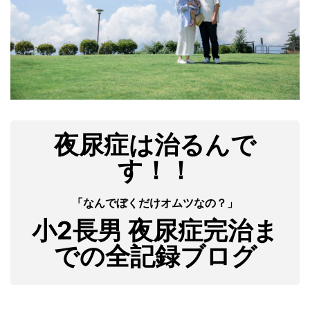
夜尿症は治るんで
す！！
「なんでぼくだけオムツなの？」
小2長男 夜尿症完治ま
での全記録ブログ