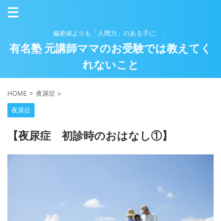
偏差値よりも「人間力」のある子に、、
有名塾 元講師ママのお受験では教えてく
れないこと
HOME
>
夜尿症
>
夜尿症
【夜尿症 初診時のおはなし①】