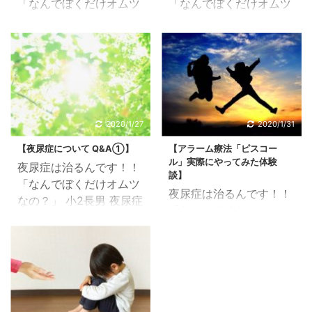
「なんでぼくだけオムツ
「なんでぼくだけオムツ
なの？」 小2長男 夜尿症
なの？」 小2長男 夜尿症
完治までの全記録ブログ
完治までの全記録ブログ
前回記事【夜尿症 初診
★【夜尿症について
時のおはなし①】はこ
Q&A①】 ★【夜尿症に
ちら。 「夜尿症」確定
ついて Q&A②】 ★【夜
の瞬間 自分の診察予約
尿症について Q&A③】
番号が呼ばれました。
はこちら。 夜尿症に
2020/1/27
2020/1/31
いよいよ、診察です。 夜
は、生活習慣の改善、ア
【夜尿症について Q&A①】
【アラーム療法「ピスコー
尿に対する不安、これか
ラーム療法、治療薬の服
ル」実際にやってみた体験
夜尿症は治るんです！！
らどうなるのか、 長男は
用など、 いくつかの対策
談】
「なんでぼくだけオムツ
何か体や神経に問題を抱
方法があります。 今回
夜尿症は治るんです！！
なの？」 小2長男 夜尿症
えているのか、 私の育て
は、上記の他で 夜尿症改
「なんでぼくだけオムツ
完治までの全記録ブログ
方が悪かったのか、 ま
善のために自宅でも気軽
なの？」 小2長男 夜尿症
★当時小2の長男に感じ
た、乳児（三男）を抱っ
にできるケアについて考
完治までの全記録ブログ
た違和感 ★夜尿症と診
こして二時間以上電車に
えていきたいと思いま
今回は夜尿症の治療法
断されてからの治療につ
揺られやって来た疲れ、
す。 &nbs ...
の一つ、アラーム療法に
いてはこちら。 今回は
いろんな思いが逡巡する
ついて、 長男の体験も交
そもそも夜尿症って何な
中、 張り詰めた空気をま
えながら分かりやすく説