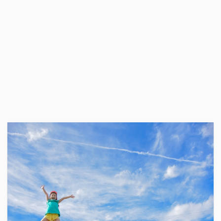
年生の時。 その時、次
男（３月生まれ）は２学
年下の年長さん。 次男は
常に上（兄）を見ている
からか、体も気持ちも成
長が早く、 年中さ ...