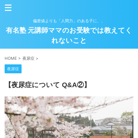
偏差値よりも「人間力」のある子に、、
有名塾 元講師ママのお受験では教えてく
れないこと
HOME
>
夜尿症
>
夜尿症
【夜尿症について Q&A②】