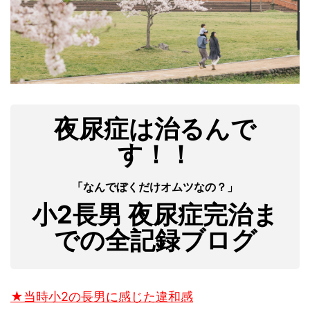
夜尿症は治るんで
す！！
「なんでぼくだけオムツなの？」
小2長男 夜尿症完治ま
での全記録ブログ
★当時小2の長男に感じた違和感